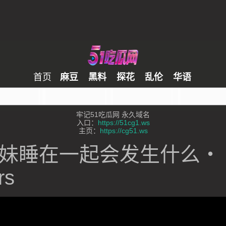
首页
麻豆
黑料
探花
乱伦
华语
牢记51吃瓜网 永久域名
入口：
https://51cg1.ws
主页：
https://cg51.ws
妹睡在一起会发生什么・
rs