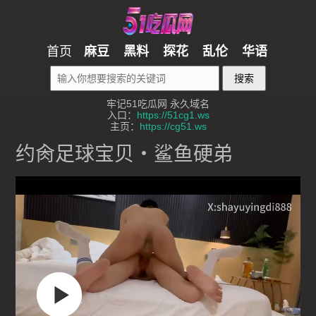
首页
麻豆
黑料
探花
乱伦
华语
搜索
牢记51吃瓜网 永久域名
入口：
https://51cg1.ws
主页：
https://cg51.ws
约肏足球宝贝・鲨鱼硬弟