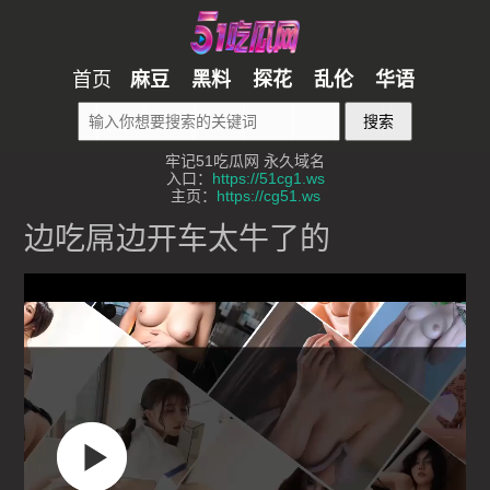
首页
麻豆
黑料
探花
乱伦
华语
搜索
牢记51吃瓜网 永久域名
入口：
https://51cg1.ws
主页：
https://cg51.ws
边吃屌边开车太牛了的