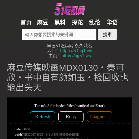
首页
麻豆
黑料
探花
乱伦
华语
搜索
牢记51吃瓜网 永久域名
入口：
https://51cg1.ws
主页：
https://cg51.ws
麻豆传媒映画MDX0130・秦可
欣・书中自有颜如玉・捡回收也
能出头天