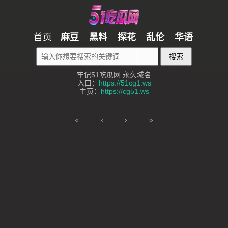
首页
麻豆
黑料
探花
乱伦
华语
搜索
牢记51吃瓜网 永久域名
入口：
https://51cg1.ws
主页：
https://cg51.ws
«
‹
›
»