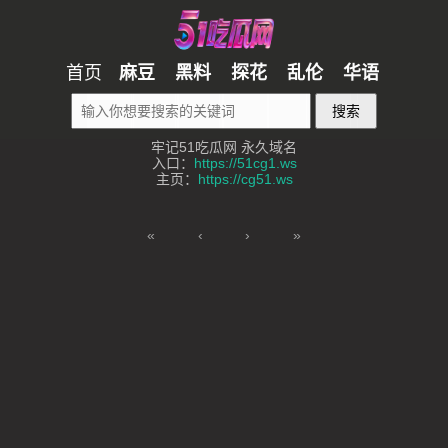
首页
麻豆
黑料
探花
乱伦
华语
搜索
牢记51吃瓜网 永久域名
入口：
https://51cg1.ws
主页：
https://cg51.ws
«
‹
›
»